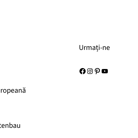
Urmați-ne
Facebook
Instagram
Pinterest
YouTube
uropeană
rtenbau