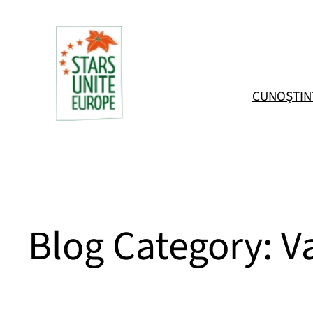
Sari
la
conținut
CUNOȘTIN
Blog Category:
V