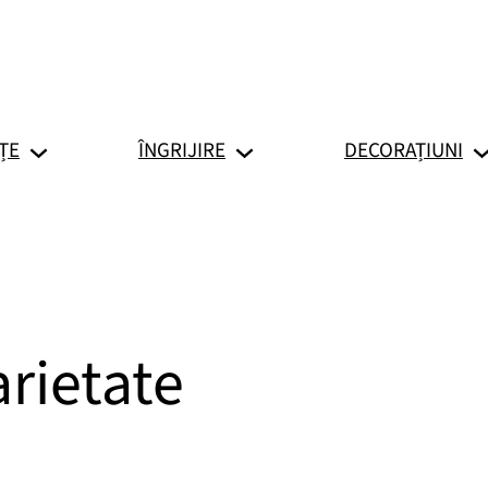
ȚE
ÎNGRIJIRE
DECORAȚIUNI
arietate