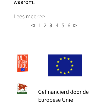
waarom.
Lees meer
⊲
1
2
3
4
5
6
⊳
Gefinancierd door de
Europese Unie