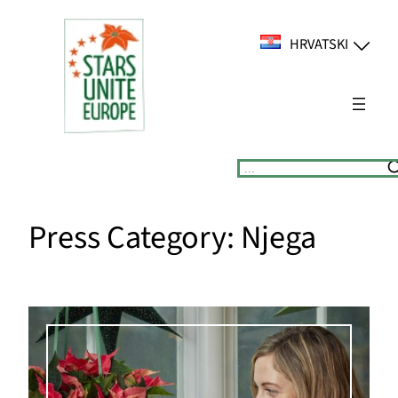
Skoči
do
HRVATSKI
sadržaja
Suchen
Press Category:
Njega