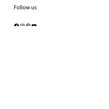
Follow us
Facebook
Instagram
Pinterest
YouTube
Links
Baza sa slikama
Kontakt
O nama
Pravila o zaštiti privatnosti
Otisak
Projektne infromacije