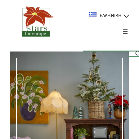
Μετάβαση
στο
ΕΛΛΗΝΙΚΉ
περιεχόμενο
Suchen