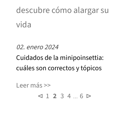
descubre cómo alargar su
vida
02. enero 2024
Cuidados de la minipoinsettia:
cuáles son correctos y tópicos
Leer más
⊲
1
2
3
4
6
⊳
…