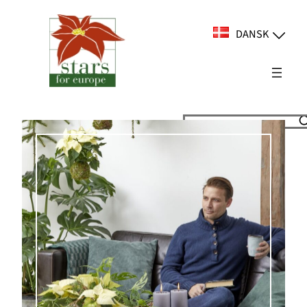
Spring
til
DANSK
indhold
Suchen