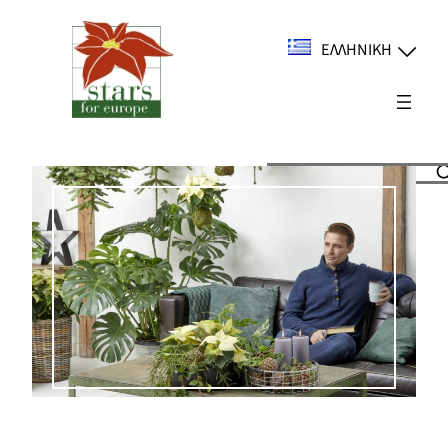
Μετάβαση
στο
ΕΛΛΗΝΙΚΉ
περιεχόμενο
Suchen