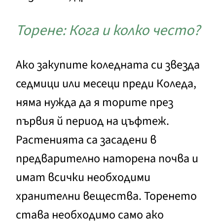
Торене: Кога и колко често?
Ако закупите коледната си звезда
седмици или месеци преди Коледа,
няма нужда да я торите през
първия й период на цъфтеж.
Растенията са засадени в
предварително наторена почва и
имат всички необходими
хранителни вещества. Торенето
става необходимо само ако