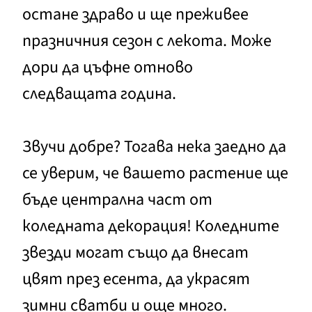
остане здраво и ще преживее
празничния сезон с лекота. Може
дори да цъфне отново
следващата година.
Звучи добре? Тогава нека заедно да
се уверим, че вашето растение ще
бъде централна част от
коледната декорация! Коледните
звезди могат също да внесат
цвят през есента, да украсят
зимни сватби и още много.