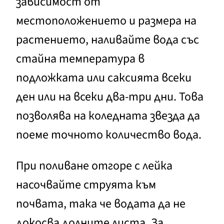
зависимост от
местоположението и размера на
растението, наливайте вода със
стайна температура в
подложката или саксията всеки
ден или на всеки два-три дни. Това
позволява на коледната звезда да
поеме точното количество вода.
При поливане отгоре с лейка
насочвайте струята към
почвата, така че водата да не
докосва долните листа. За