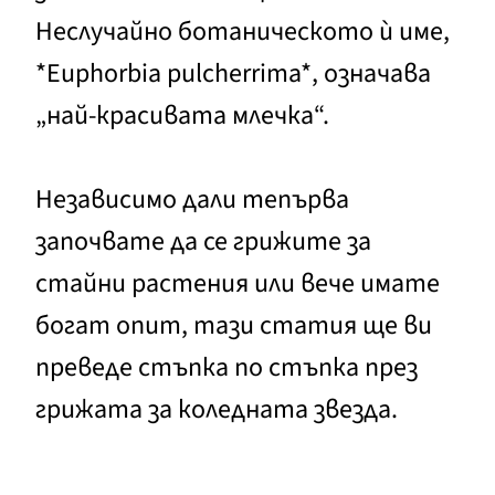
Неслучайно ботаническото ѝ име,
*Euphorbia pulcherrima*, означава
„най-красивата млечка“.
Независимо дали тепърва
започвате да се грижите за
стайни растения или вече имате
богат опит, тази статия ще ви
преведе стъпка по стъпка през
грижата за коледната звезда.