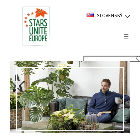
Prejsť
na
SLOVENSKÝ
obsah
Suchen