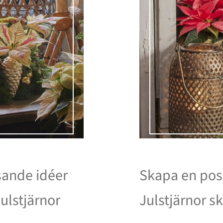
ysande idéer
Skapa en posi
ulstjärnor
Julstjärnor s