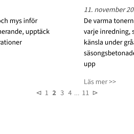
11. november 20
och mys inför
De varma tonerna
ponerande, upptäck
varje inredning,
rationer
känsla under grå
säsongsbetonade
upp
Läs mer
⊲
1
2
3
4
11
⊳
…