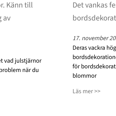
. Känn till
Det vankas fes
g av
bordsdekorat
17. november 20
Deras vackra högb
bordsdekoratione
t vad julstjärnor
för bordsdekora
 problem när du
blommor
Läs mer