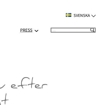
SVENSKA
PRESS
Suchen
u efter
gt