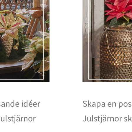
ysande idéer
Skapa en posi
ulstjärnor
Julstjärnor s