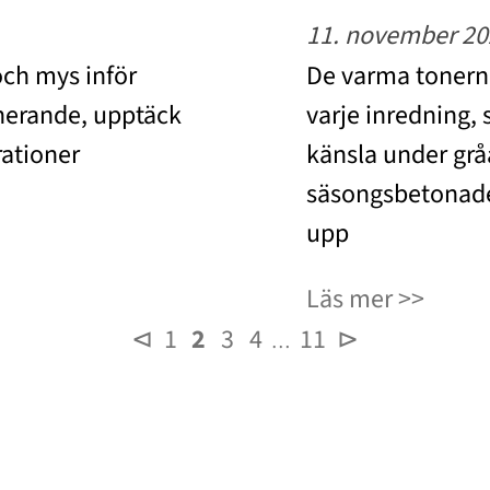
11. november 20
och mys inför
De varma tonerna
ponerande, upptäck
varje inredning,
rationer
känsla under grå
säsongsbetonade
upp
Läs mer
⊲
1
2
3
4
11
⊳
…