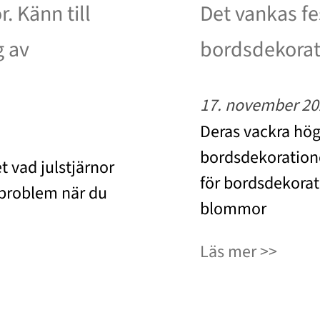
. Känn till
Det vankas fes
g av
bordsdekorat
17. november 20
Deras vackra högb
bordsdekoratione
t vad julstjärnor
för bordsdekora
 problem när du
blommor
Läs mer