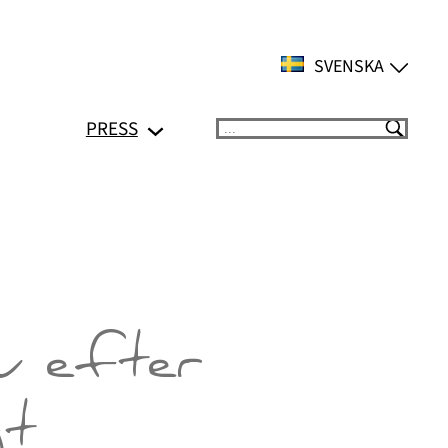
SVENSKA
PRESS
Suchen
u efter
gt