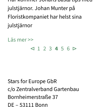
julstjärnor. Johan Munter på
Floristkompaniet har helst sina
julstjärnor
Läs mer
⊲
1
2
3
4
5
6
⊳
Stars for Europe GbR
c/o Zentralverband Gartenbau
Bornheimerstraße 37
DE – 53111 Bonn