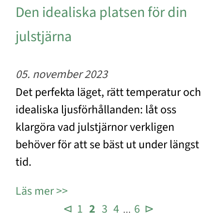
Den idealiska platsen för din
julstjärna
05. november 2023
Det perfekta läget, rätt temperatur och
idealiska ljusförhållanden: låt oss
klargöra vad julstjärnor verkligen
behöver för att se bäst ut under längst
tid.
Läs mer
⊲
1
2
3
4
6
⊳
…