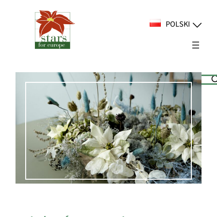
Przejdź
do
POLSKI
treści
Suchen