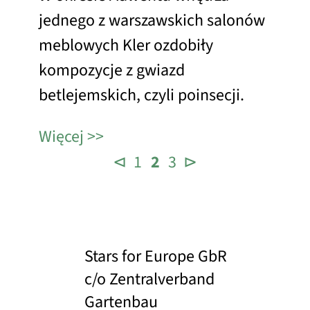
jednego z warszawskich salonów
meblowych Kler ozdobiły
kompozycje z gwiazd
betlejemskich, czyli poinsecji.
Więcej
⊲
1
2
3
⊳
Stars for Europe GbR
c/o Zentralverband
Gartenbau