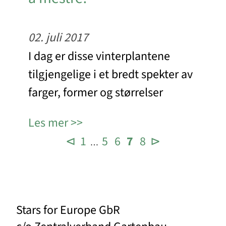
02. juli 2017
I dag er disse vinterplantene
tilgjengelige i et bredt spekter av
farger, former og størrelser
Les mer
⊲
1
5
6
7
8
⊳
…
Stars for Europe GbR