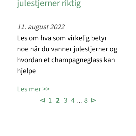
julestjerner riktig
11. august 2022
Les om hva som virkelig betyr
noe når du vanner julestjerner og
hvordan et champagneglass kan
hjelpe
Les mer
⊲
1
2
3
4
8
⊳
…