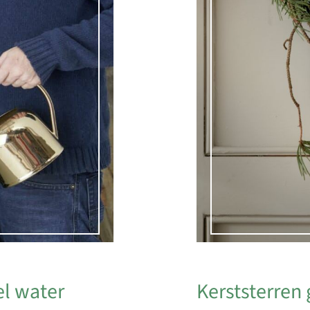
Kerststerren
el water