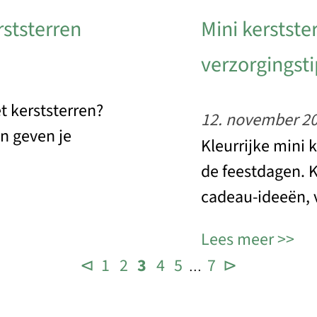
rststerren
Mini kerstst
verzorgingst
t kerststerren?
12. november 2
en geven je
Kleurrijke mini 
de feestdagen. K
cadeau-ideeën, 
Lees meer
⊲
1
2
3
4
5
7
⊳
…