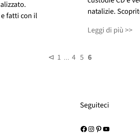
custodie CD e vec
alizzato.
natalizie. Scoprit
 fatti con il
Leggi di più
⊲
1
4
5
6
…
Seguiteci
Facebook
Instagram
Pinterest
YouTube