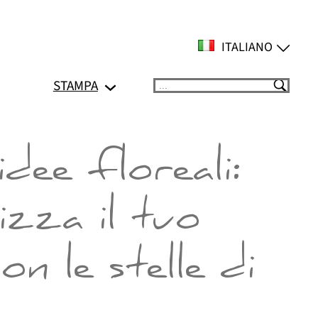
ITALIANO
STAMPA
Suchen
idee floreali:
izza il tuo
on le stelle di