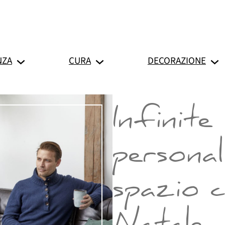
NZA
CURA
DECORAZIONE
Infinite 
personal
spazio c