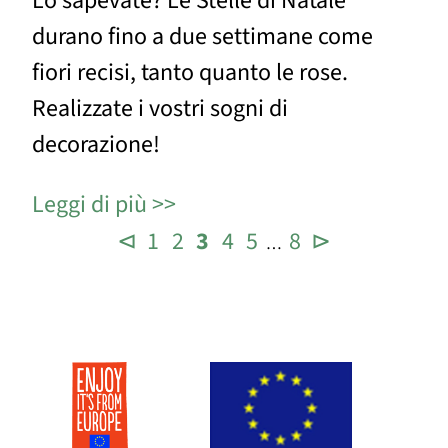
Lo sapevate? Le Stelle di Natale
durano fino a due settimane come
fiori recisi, tanto quanto le rose.
Realizzate i vostri sogni di
decorazione!
Leggi di più
⊲
1
2
3
4
5
8
⊳
…