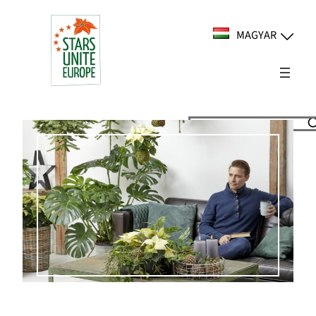
Ugrás
a
MAGYAR
tartalomhoz
Suchen