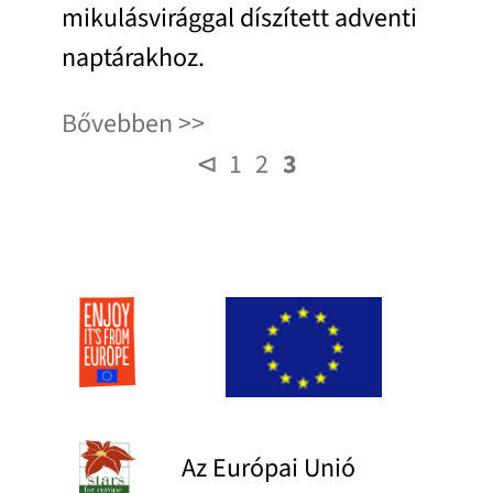
mikulásvirággal díszített adventi
naptárakhoz.
Bővebben
⊲
1
2
3
Az Európai Unió