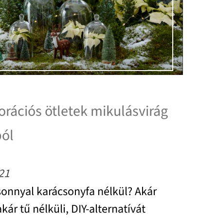
rációs ötletek mikulásvirág
ól
21
sonnyal karácsonyfa nélkül? Akár
akár tű nélküli, DIY-alternatívát