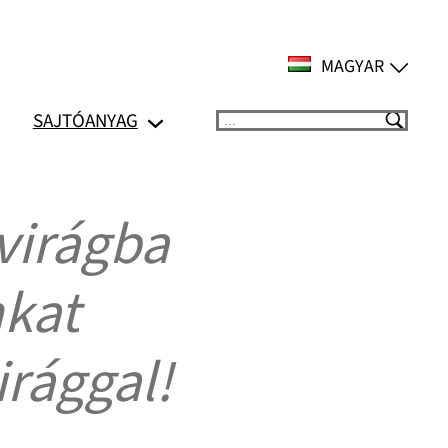
MAGYAR
SAJTÓANYAG
Suchen
virágba
kat
rággal!