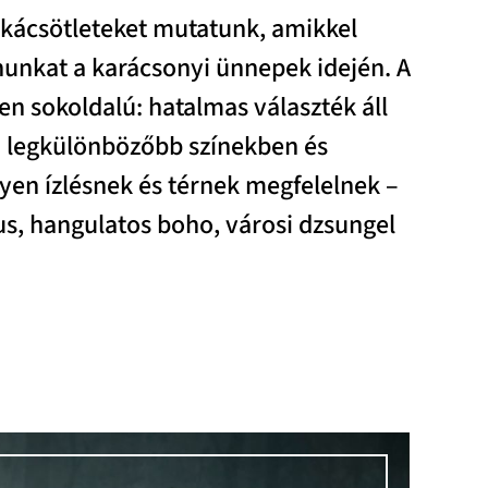
arkácsötleteket mutatunk, amikkel
nunkat a karácsonyi ünnepek idején. A
n sokoldalú: hatalmas választék áll
a legkülönbözőbb színekben és
yen ízlésnek és térnek megfelelnek –
us, hangulatos boho, városi dzsungel