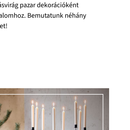
ásvirág pazar dekorációként
lkalomhoz. Bemutatunk néhány
et!