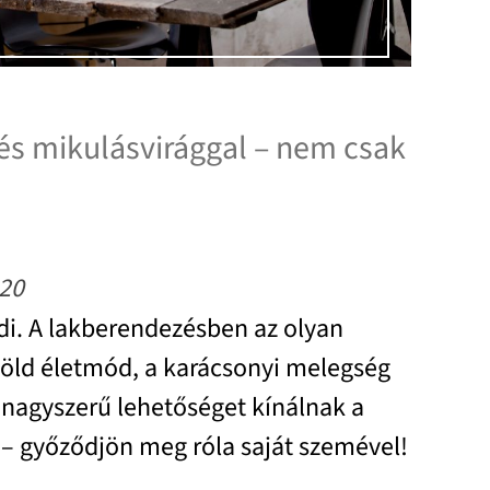
s mikulásvirággal – nem csak
20
di. A lakberendezésben az olyan
 zöld életmód, a karácsonyi melegség
j nagyszerű lehetőséget kínálnak a
– győződjön meg róla saját szemével!