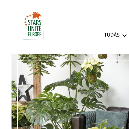
Ugrás
a
tartalomhoz
TUDÁS