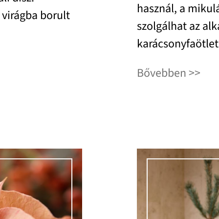
használ, a mikul
 virágba borult
szolgálhat az a
karácsonyfaötlet
Bővebben