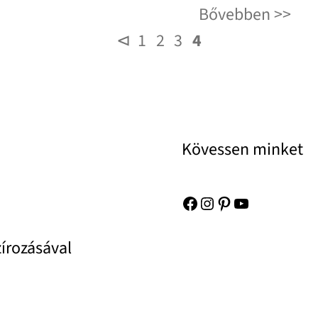
Bővebben
⊲
1
2
3
4
Kövessen minket
Facebook
Instagram
Pinterest
YouTube
zírozásával