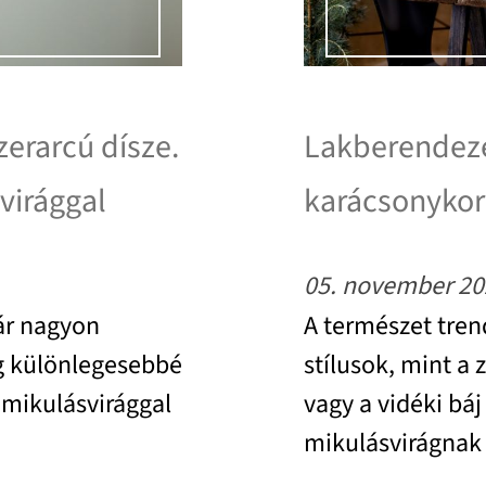
zerarcú dísze.
Lakberendezé
virággal
karácsonykor
05. november 20
tár nagyon
A természet tren
g különlegesebbé
stílusok, mint a
 mikulásvirággal
vagy a vidéki bá
mikulásvirágnak 