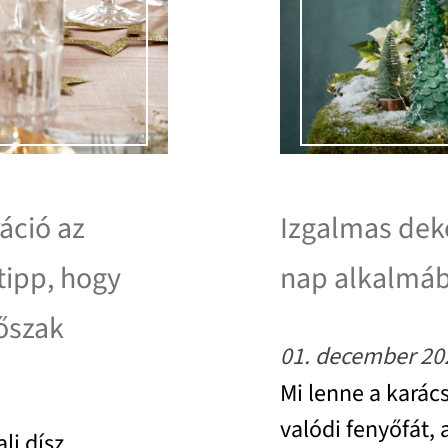
áció az
Izgalmas deko
tipp, hogy
nap alkalmáb
dőszak
01. december 20
Mi lenne a karác
valódi fenyőfát, 
li dísz.