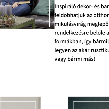
Inspiráló dekor- és b
feldobhatjuk az ottho
mikulásvirág meglepőe
rendelkezésre belőle 
formákban, így bármil
legyen az akár rusztik
vagy bármi más!