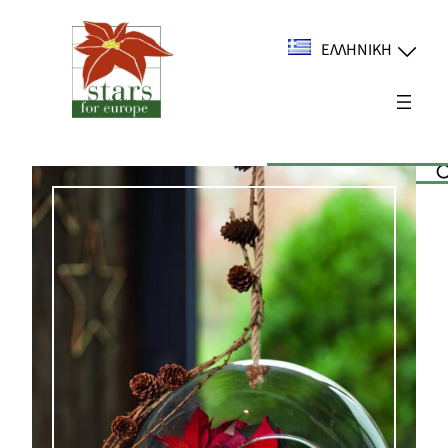
Μετάβαση
στο
ΕΛΛΗΝΙΚΉ
περιεχόμενο
Suchen