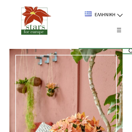
Μετάβαση
στο
ΕΛΛΗΝΙΚΉ
περιεχόμενο
Suchen