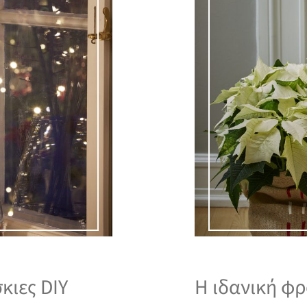
κιες DIY
Η ιδανική φρ