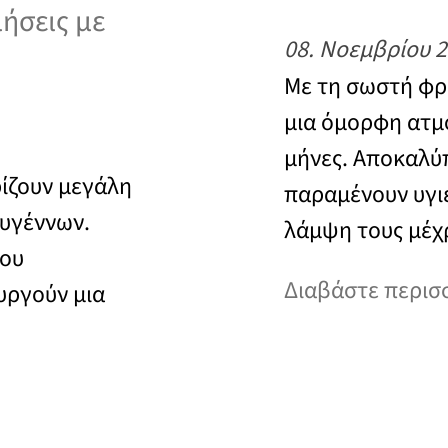
μήσεις με
08. Νοεμβρίου 
Με τη σωστή φρ
μια όμορφη ατμ
μήνες. Αποκαλύπ
ρίζουν μεγάλη
παραμένουν υγι
ουγέννων.
λάμψη τους μέχρ
που
Διαβάστε περισ
υργούν μια