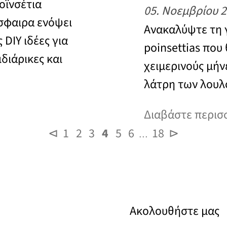
ποϊνσέτια
05. Νοεμβρίου 
σφαιρα ενόψει
Ανακαλύψτε τη 
DIY ιδέες για
poinsettias που
διάρικες και
χειμερινούς μήν
λάτρη των λουλ
Διαβάστε περισ
⊲
1
2
3
4
5
6
18
⊳
…
Ακολουθήστε μας