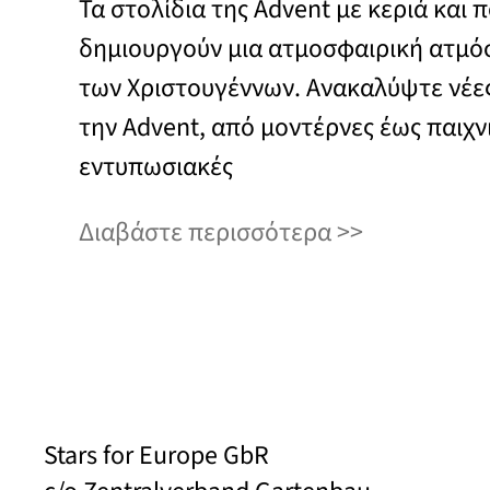
Τα στολίδια της Advent με κεριά και 
δημιουργούν μια ατμοσφαιρική ατμό
των Χριστουγέννων. Ανακαλύψτε νέες 
την Advent, από μοντέρνες έως παιχνι
εντυπωσιακές
Διαβάστε περισσότερα
Stars for Europe GbR