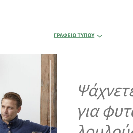
ΓΡΑΦΕΊΟ ΤΎΠΟΥ
Ψάχνετε
για φυτ
λουλούδ