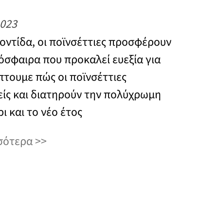
2023
οντίδα, οι ποϊνσέττιες προσφέρουν
όσφαιρα που προκαλεί ευεξία για
τουμε πώς οι ποϊνσέττιες
είς και διατηρούν την πολύχρωμη
ι και το νέο έτος
σότερα