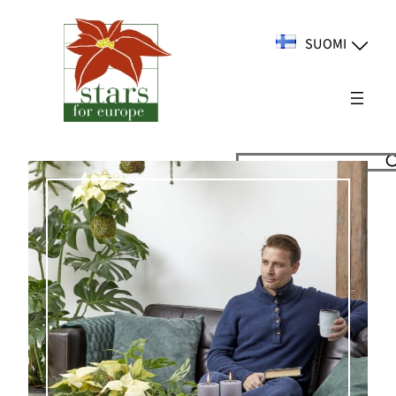
Siirry
sisältöön
SUOMI
Suchen