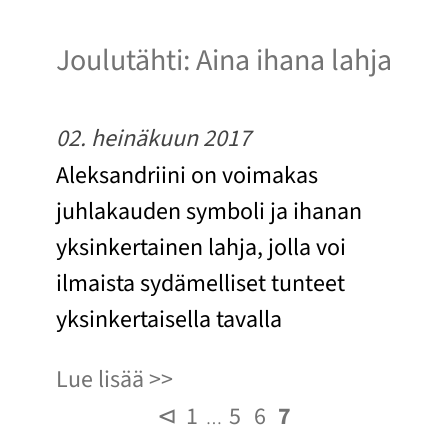
Joulutähti: Aina ihana lahja
02. heinäkuun 2017
Aleksandriini on voimakas
juhlakauden symboli ja ihanan
yksinkertainen lahja, jolla voi
ilmaista sydämelliset tunteet
yksinkertaisella tavalla
Lue lisää
⊲
1
5
6
7
…