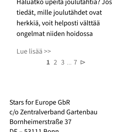
Haluatko upeita joulutähtiä? Jos
tiedät, mille joulutähdet ovat
herkkiä, voit helposti välttää
ongelmat niiden hoidossa
Lue lisää
1
2
3
7
⊳
…
Stars for Europe GbR
c/o Zentralverband Gartenbau
Bornheimerstraße 37
DE – 53111 Bonn