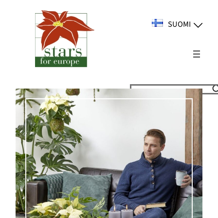
Siirry
sisältöön
SUOMI
Suchen