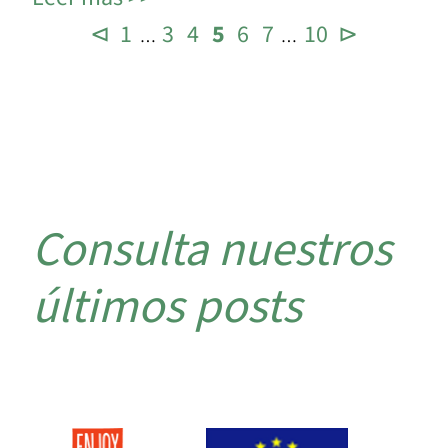
⊲
1
3
4
5
6
7
10
⊳
…
…
Consulta nuestros
últimos posts