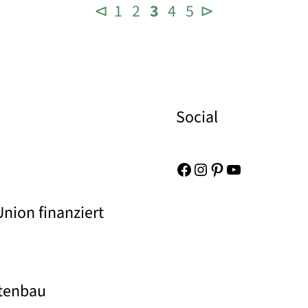
⊲
1
2
3
4
5
⊳
Social
Facebook
Instagram
Pinterest
YouTube
nion finanziert
rtenbau