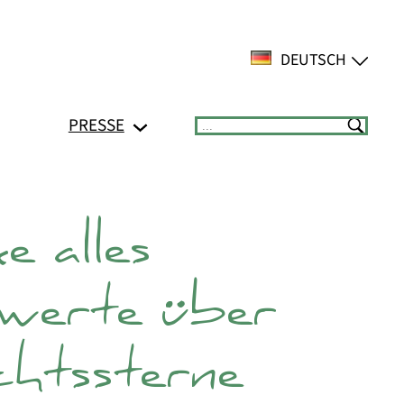
DEUTSCH
PRESSE
Suchen
 alles
werte über
htssterne