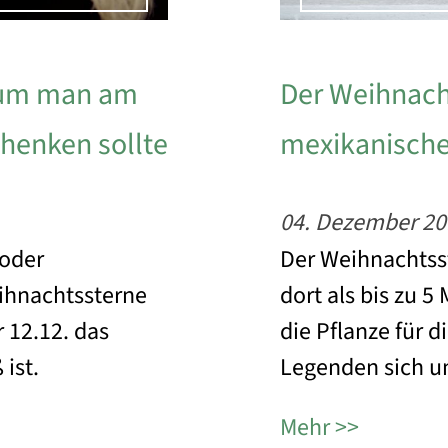
rum man am
Der Weihnach
henken sollte
mexikanische
04. Dezember 20
 oder
Der Weihnachtss
eihnachtssterne
dort als bis zu 5
 12.12. das
die Pflanze für 
ist.
Legenden sich u
Mehr