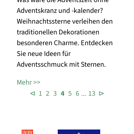
Adventskranz und -kalender?
Weihnachtssterne verleihen den
traditionellen Dekorationen
besonderen Charme. Entdecken
Sie neue Ideen für
Adventsschmuck mit Sternen.
Mehr
⊲
1
2
3
4
5
6
13
⊳
…