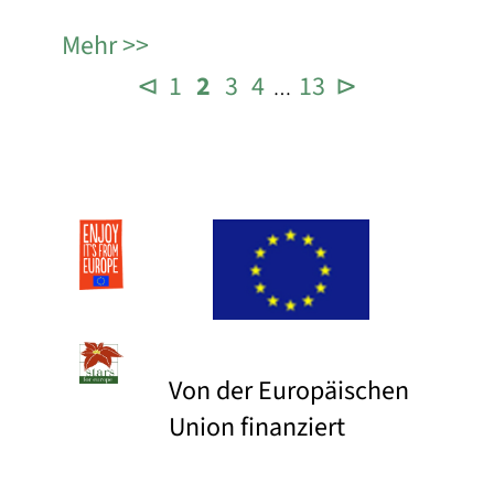
Mehr
⊲
1
2
3
4
13
⊳
…
Von der Europäischen
Union finanziert