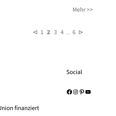
Mehr
⊲
1
2
3
4
6
⊳
…
Social
Facebook
Instagram
Pinterest
YouTube
nion finanziert