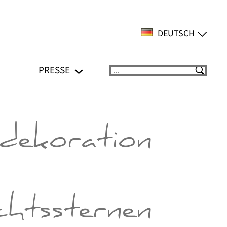
DEUTSCH
PRESSE
Suchen
dekoration
htssternen