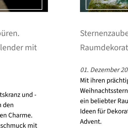
püren.
Sternenzauber
lender mit
Raumdekorati
01. Dezember 20
Mit ihren prächt
Weihnachtsstern
tskranz und -
ein beliebter R
n den
Ideen für Dekor
ren Charme.
Advent.
tsschmuck mit