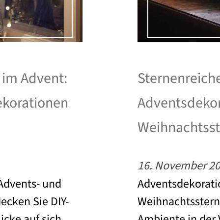
 im Advent:
Sternenreiche
Dekorationen
Adventsdekor
Weihnachtss
16. November 2
Advents- und
Adventsdekorati
ecken Sie DIY-
Weihnachtsstern
icke auf sich
Ambiente in der 