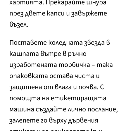
хартията. Прекарайте шнура
през двете капси и завържете
възел.
Поставете коледната звезда в
кашпата вътре в ръчно
изработената торбичка – така
опаковката остава чиста и
защитена от влага и почва. С
помощта на етикетиращата
машина създайте лично послание,
залепете го върху дървения