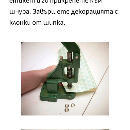
етикет и го прикрепете към
шнура. Завършете декорацията с
клонки от шипка.