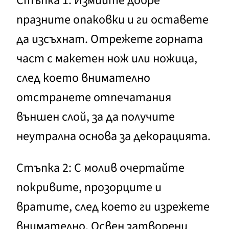
Стъпка 1: Измийте добре
празните опаковки и ги оставете
да изсъхнат. Отрежете горната
част с макетен нож или ножица,
след което внимателно
отстранете отпечатания
външен слой, за да получите
неутрална основа за декорацията.
Стъпка 2: С молив очертайте
покривите, прозорците и
вратите, след което ги изрежете
внимателно. Освен затворени