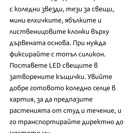
с коледни звезди, тези за свещи,
мини елхичките, ябълките и
лиственицовите клонки върху
дървената основа. При нужда
фиксирайте с топъл силикон.
Поставете LED свещите в
затворените къщички. Увийте
добре готовото коледно селце в
хартия, за да предпазите
растенията от студ и течение, и
го транспортирайте директно до