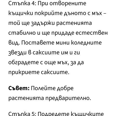
Стъпка 4: При отворените
къщички покрийте дъното с мъх –
той ще задържи растенията
стабилно и ще придаде естествен
вид. Поставете мини коледните
звезди в саксиите им и ги
обградете с още мъх, за да
прикриете саксиите.
Съвет:
Полейте добре
растенията предварително.
Стъпка 5: Подредете къщичките