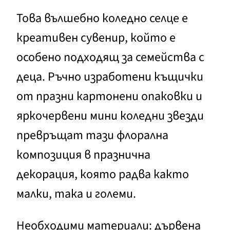
Това вълшебно коледно селце е
креативен сувенир, който е
особено подходящ за семейства с
деца. Ръчно изработени къщички
от празни картонени опаковки и
яркочервени мини коледни звезди
превръщат тази флорална
композиция в празнична
декорация, която радва както
малки, така и големи.
Необходими материали: дървена