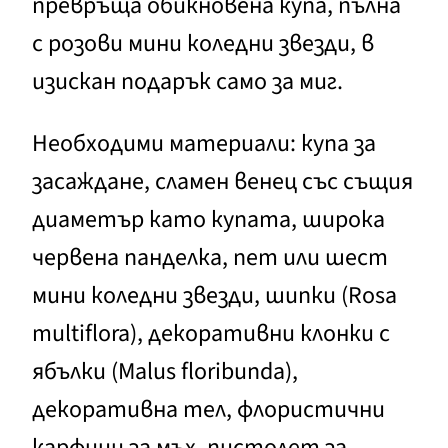
превръща обикновена купа, пълна
с розови мини коледни звезди, в
изискан подарък само за миг.
Необходими материали: купа за
засаждане, сламен венец със същия
диаметър като купата, широка
червена панделка, пет или шест
мини коледни звезди, шипки (Rosa
multiflora), декоративни клонки с
ябълки (Malus floribunda),
декоративна тел, флористични
карфици за мъх, пистолет за