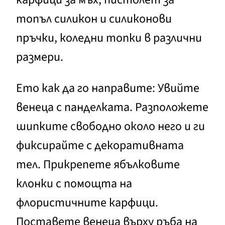
топъл силикон и силиконови
пръчки, коледни топки в различни
размери.
Ето как да го направите: Увийте
венеца с панделката. Разположете
шипките свободно около него и ги
фиксирайте с декоративната
тел. Прикрепете ябълковите
клонки с помощта на
флористичните карфици.
Поставете венеца върху ръба на