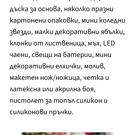
дъска за основа, няколко празни
картонени опаковки, мини коледни
звезди, малки декоративни ябълки,
клонки от лиственица, мъх, LED
чаени, свещи на батерии, мини
декоративни елхички, молив,
макетен нож/ножица, четка и
латексна или акрилна боя,
пистолет за топъл силикон и
силиконови пръчки.