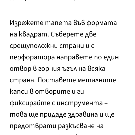
Изрежете тапета във формата
на квадрат. Съберете две
срещуположни страни и с
перфоратора направете по един
отвор в горния ъгъл на всяка
страна. Поставете металните
капси в отворите и ги
фиксирайте с инструмента –
това ще придаде здравина и ще
предотврати разкъсване на