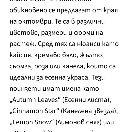
обикновено се предлагат от края
на октомври. Те са в различни
цветове, размери и форми на
растеж. Сред тях са нюанси като
кайсия, кремаво бяло, жълто,
сьомга, роза или канела, които са
идеални за есенна украса. Тези
поинзети имат имена като
„Autumn Leaves“ (Есенни листа),
„Cinnamon Star“ (Канелена звезда),
„Lemon Snow“ (Лимонов сняг) или