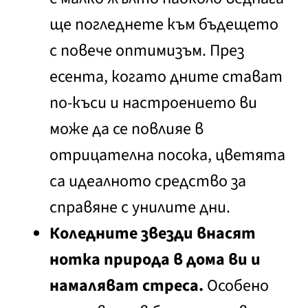
ще погледнете към бъдещето
с повече оптимизъм. През
есента, когато дните стават
по-къси и настроението ви
може да се повлияе в
отрицателна посока, цветята
са идеалното средство за
справяне с унилите дни.
Коледните звезди внасят
нотка природа в дома ви и
намаляват стреса.
Особено