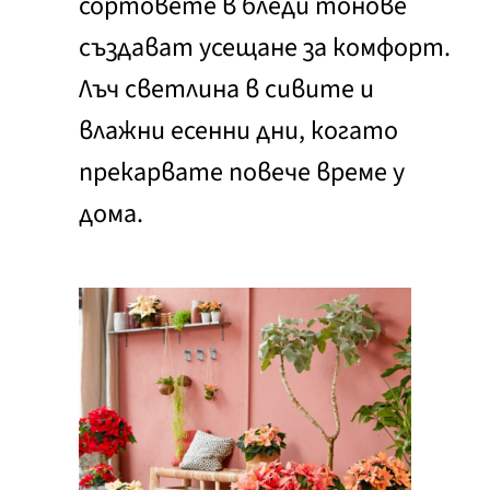
сортовете в бледи тонове
създават усещане за комфорт.
Лъч светлина в сивите и
влажни есенни дни, когато
прекарвате повече време у
дома.