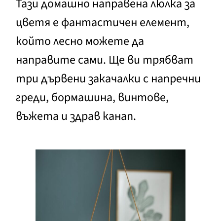
Тази домашно направена люлка за
цветя е фантастичен елемент,
който лесно можете да
направите сами. Ще ви трябват
три дървени закачалки с напречни
греди, бормашина, винтове,
въжета и здрав канап.