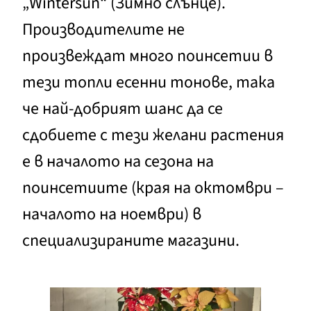
„Wintersun“ (Зимно слънце).
Производителите не
произвеждат много поинсетии в
тези топли есенни тонове, така
че най-добрият шанс да се
сдобиете с тези желани растения
е в началото на сезона на
поинсетиите (края на октомври –
началото на ноември) в
специализираните магазини.