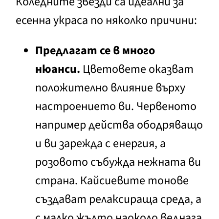
Коледните звезди са идеални за
есенна украса по няколко причини:
Предлагат
се
в много
нюанси.
Цветовете оказват
положително влияние върху
настроението ви. Червеното
например действа ободряващо
и ви зарежда с енергия, а
розовото събужда нежната ви
страна. Кайсиевите тонове
създават релаксираща среда, а
с малко жълто наоколо веднага