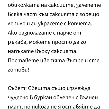
обиколката на саксиите, залепете
всяка част към саксията с горещо
лепило и ги украсете с копчета.
Ако разполагате с парче от
ръкава, можете просто да го
напъхате върху саксията.
Поставете цветята вътре и сте
готови!
Съвет: Свещта също изглежда
чудесно в буркан облепен с вълнен
плат, но никога не я оставяйте да